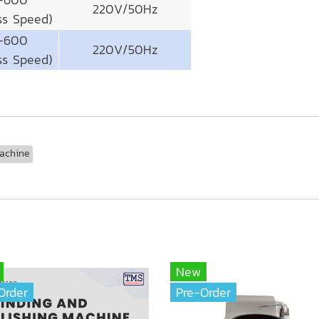
220V/50Hz
ss Speed)
-600
220V/50Hz
ss Speed)
Machine
New
Order
Pre-Order