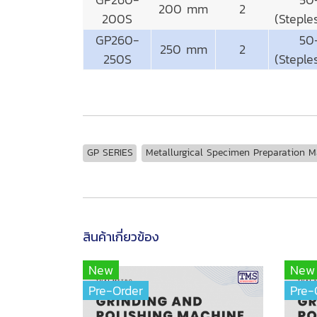
200 mm
2
200S
(Steple
GP260-
50
250 mm
2
250S
(Steple
GP SERIES
Metallurgical Specimen Preparation 
สินค้าเกี่ยวข้อง
New
New
Pre-Order
Pre-