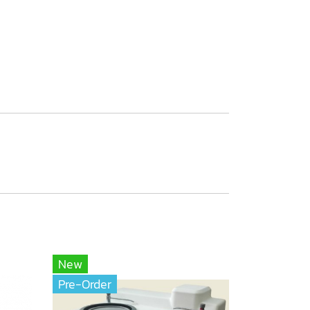
New
Pre-Order