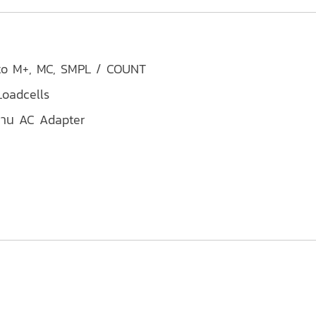
uto M+, MC, SMPL / COUNT
Loadcells
ผ่าน AC Adapter