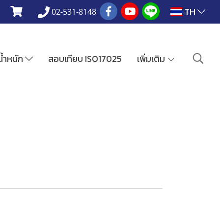
TH
02-531-8148
งน้ำหนัก
สอบเทียบ ISO17025
เพิ่มเติม