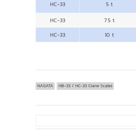
HC-33
5 t
HC-33
7.5 t
HC-33
10 t
NAGATA
HB-33 / HC-33 Crane Scales