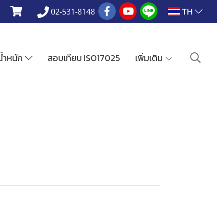
TH
02-531-8148
งน้ำหนัก
สอบเทียบ ISO17025
เพิ่มเติม