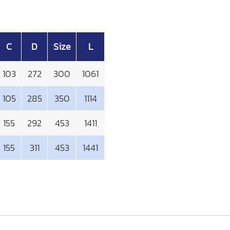
C
D
Size
L
103
272
300
1061
105
285
350
1114
155
292
453
1411
155
311
453
1441