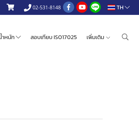
TH
02-531-8148
งน้ำหนัก
สอบเทียบ ISO17025
เพิ่มเติม