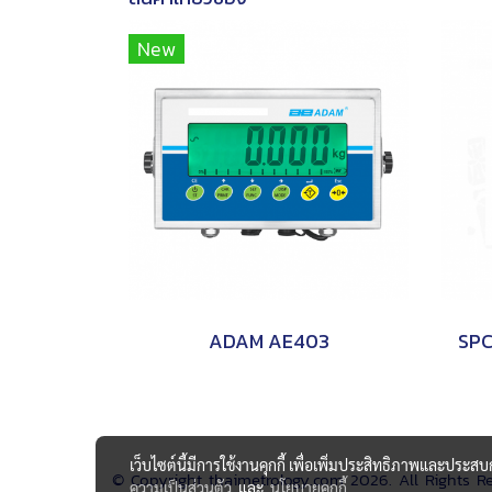
New
ADAM AE403
เว็บไซต์นี้มีการใช้งานคุกกี้ เพื่อเพิ่มประสิทธิภาพและประส
© Copyright thaimetrology.com 2026. All Rights R
ความเป็นส่วนตัว
และ
นโยบายคุกกี้