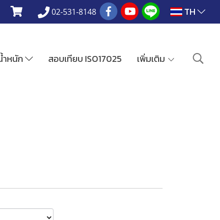
TH
02-531-8148
งน้ำหนัก
สอบเทียบ ISO17025
เพิ่มเติม