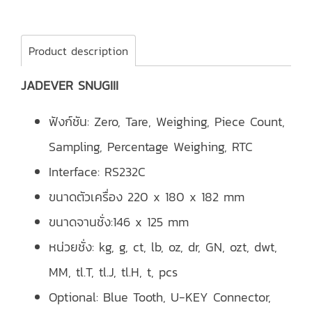
Product description
JADEVER SNUGIII
ฟังก์ชัน: Zero, Tare, Weighing, Piece Count,
Sampling, Percentage Weighing, RTC
Interface: RS232C
ขนาดตัวเครื่อง 220 x 180 x 182 mm
ขนาดจานชั่ง:146 x 125 mm
หน่วยชั่ง: kg, g, ct, lb, oz, dr, GN, ozt, dwt,
MM, tl.T, tl.J, tl.H, t, pcs
Optional: Blue Tooth, U-KEY Connector,