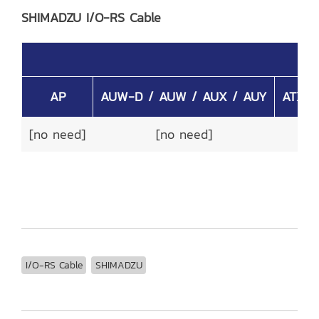
SHIMADZU I/O-RS Cable
AP
AUW-D / AUW / AUX / AUY
ATX /
[no need]
[no need]
✓
I/O-RS Cable
SHIMADZU