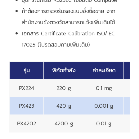
ถ้าต้องการตรวจรับรองแบบชั่งซื้อขาย จาก
สำนักงานชั่งตวงวัดสามารถแจ้งเพิ่มเติมได้
เอกสาร Certificate Calibration ISO/IEC
17025 (โปรดสอบถามเพิ่มเติม)
รุ่น
พิกัดกำลัง
ค่าละเอียด
จา
PX224
220 g
0.1 mg
PX423
420 g
0.001 g
PX4202
4200 g
0.01 g
⌀