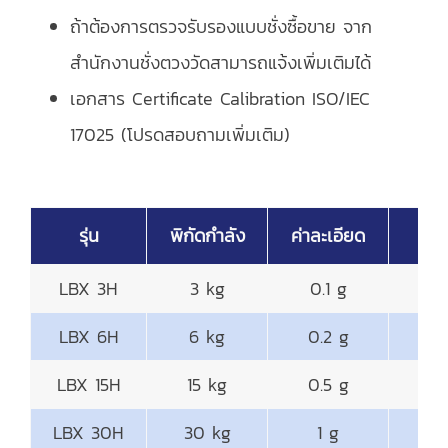
ถ้าต้องการตรวจรับรองแบบชั่งซื้อขาย จาก
สำนักงานชั่งตวงวัดสามารถแจ้งเพิ่มเติมได้
เอกสาร Certificate Calibration ISO/IEC
17025 (โปรดสอบถามเพิ่มเติม)
รุ่น
พิกัดกำลัง
ค่าละเอียด
จาน
LBX 3H
3 kg
0.1 g
245
LBX 6H
6 kg
0.2 g
245
LBX 15H
15 kg
0.5 g
245
LBX 30H
30 kg
1 g
245