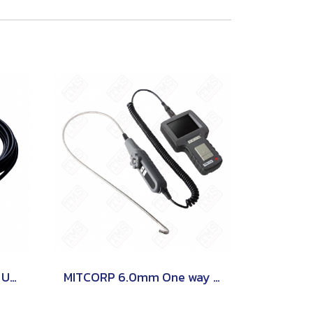
MITUTOYO 06AFM380C USB-ITN-C CABLE WITH SWITCH
MITCORP 6.0mm One way articulation Probe for F500