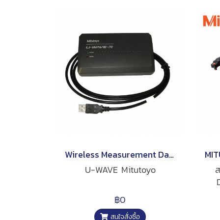
Wireless Measurement Data Communication System U-WAVE Mitutoyo
U-WAVE Mitutoyo
ส
MI
฿0
สำห
สนใจสั่งซื้อ