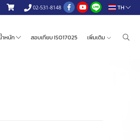
TH
02-531-8148
งน้ำหนัก
สอบเทียบ ISO17025
เพิ่มเติม