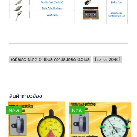
ไดอัลเกจ ขนาด 0-10มิล ความละเอียด 0.01มิล
[series 2046]
สินค้าเกี่ยวข้อง
New
New