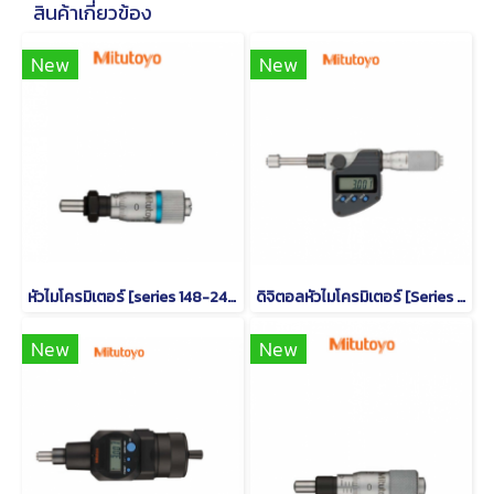
สินค้าเกี่ยวข้อง
New
New
หัวไมโครมิเตอร์ [series 148-243]
ดิจิตอลหัวไมโครมิเตอร์ [Series 350-261]
New
New