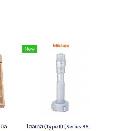
New
มิล
โฮลเทส (Type II) [Series 368]