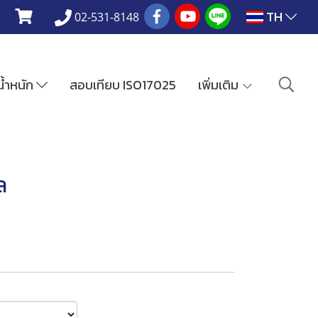
TH
02-531-8148
งน้ำหนัก
สอบเทียบ ISO17025
เพิ่มเติม
ล