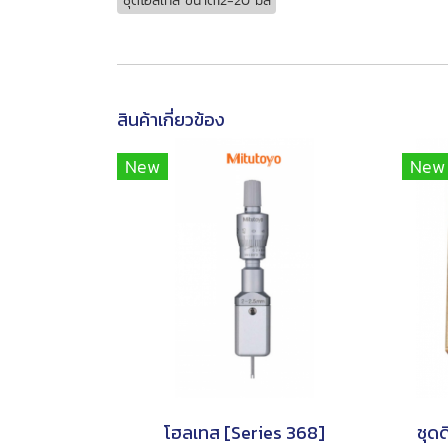
ชุดโฮลเทส ขนาด12-20 มิล
สินค้าเกี่ยวข้อง
New
New
โฮลเทส [Series 368]