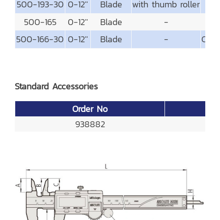
500-193-30
0-12''
Blade
with thumb roller
500-165
0-12''
Blade
-
500-166-30
0-12''
Blade
-
Carb
Standard Accessories
Order No
938882
Ba