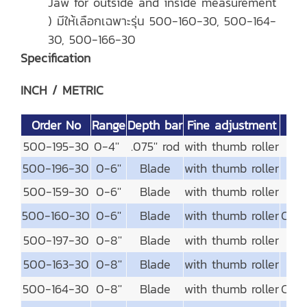
Jaw for outside and inside measurement
) มีให้เลือกเฉพาะรุ่น 500-160-30, 500-164-
30, 500-166-30
Specification
INCH / METRIC
Order No
Range
Depth bar
Fine adjustment
500-195-30
0-4''
.075'' rod
with thumb roller
500-196-30
0-6''
Blade
with thumb roller
500-159-30
0-6''
Blade
with thumb roller
500-160-30
0-6''
Blade
with thumb roller
Carb
500-197-30
0-8''
Blade
with thumb roller
500-163-30
0-8''
Blade
with thumb roller
500-164-30
0-8''
Blade
with thumb roller
Carb