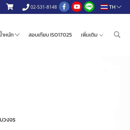
TH
02-531-8148
งน้ำหนัก
สอบเทียบ ISO17025
เพิ่มเติม
ครบวงจร